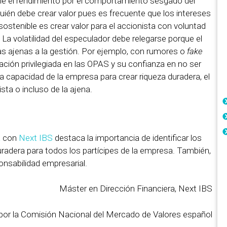
iene el rendimiento por el comportamiento sesgado del
ién debe crear valor pues es frecuente que los intereses
sostenible es crear valor para el accionista con voluntad
 La volatilidad del especulador debe relegarse porque el
sas ajenas a la gestión. Por ejemplo, con rumores o
fake
ción privilegiada en las OPAS y su confianza en no ser
la capacidad de la empresa para crear riqueza duradera, el
ista o incluso de la ajena.
a
con
Next IBS
destaca la importancia de identificar los
radera para todos los partícipes de la empresa. También,
ponsabilidad empresarial.
Máster en Dirección Financiera, Next IBS
por la Comisión Nacional del Mercado de Valores español