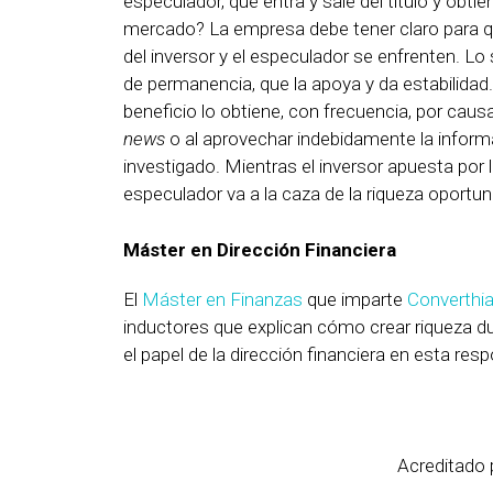
especulador, que entra y sale del título y obt
mercado? La empresa debe tener claro para qu
del inversor y el especulador se enfrenten. Lo 
de permanencia, que la apoya y da estabilidad.
beneficio lo obtiene, con frecuencia, por cau
news
o al aprovechar indebidamente la informa
investigado. Mientras el inversor apuesta por 
especulador va a la caza de la riqueza oportun
Máster en Dirección Financiera
El
Máster en Finanzas
que imparte
Converthi
inductores que explican cómo crear riqueza du
el papel de la dirección financiera en esta res
Acreditado 