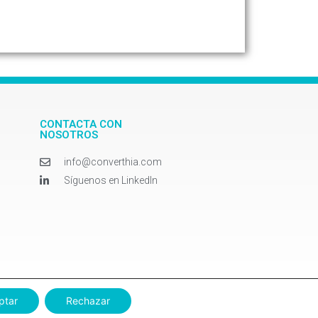
CONTACTA CON
NOSOTROS
info@converthia.com
Síguenos en LinkedIn
20. Creado por
Adverthia Digital Marketing
|
AVISO LEGAL
|
CONTACTO
ptar
Rechazar