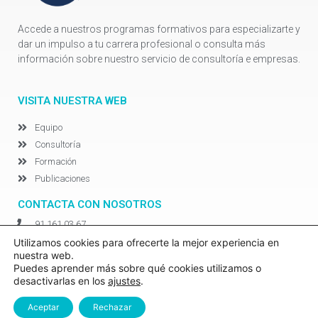
Accede a nuestros programas formativos para especializarte y
dar un impulso a tu carrera profesional o consulta más
información sobre nuestro servicio de consultoría e empresas.
VISITA NUESTRA WEB
Equipo
Consultoría
Formación
Publicaciones
CONTACTA CON NOSOTROS
91 161 03 67
info@converthia.com
Utilizamos cookies para ofrecerte la mejor experiencia en
nuestra web.
Síguenos en LinkedIn
Puedes aprender más sobre qué cookies utilizamos o
desactivarlas en los
ajustes
.
©Converthia 2020. Creado por
Adverthia Digital Marketing
|
AVISO
Aceptar
Rechazar
LEGAL
|
CONTACTO